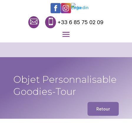


+33 6 85 75 02 09
Objet Personnalisable
Goodies-Tour
Retour