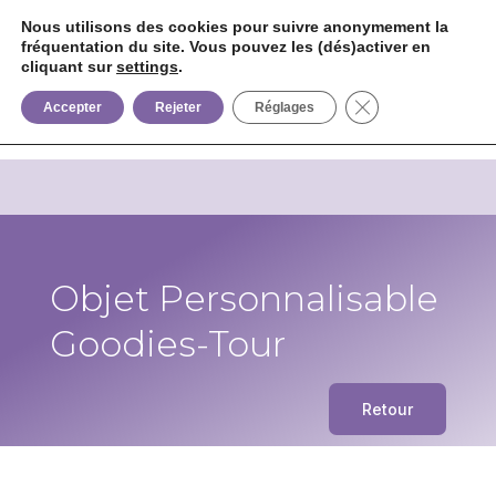
Nous utilisons des cookies pour suivre anonymement la
fréquentation du site. Vous pouvez les (dés)activer en
cliquant sur
settings
.


+33 6 85 75 02 09
Fermer la bannièr
Accepter
Rejeter
Réglages
Objet Personnalisable
Goodies-Tour
Retour