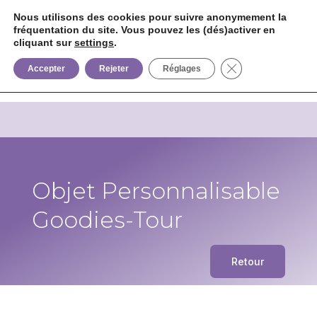
Nous utilisons des cookies pour suivre anonymement la
fréquentation du site. Vous pouvez les (dés)activer en
cliquant sur
settings
.


+33 6 85 75 02 09
Fermer la bannièr
Accepter
Rejeter
Réglages
Objet Personnalisable
Goodies-Tour
Retour