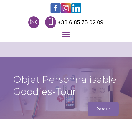


+33 6 85 75 02 09
Objet Personnalisable
Goodies-Tour
Retour