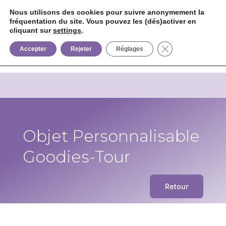
Nous utilisons des cookies pour suivre anonymement la
fréquentation du site. Vous pouvez les (dés)activer en
cliquant sur
settings
.


+33 6 85 75 02 09
Fermer la bannièr
Accepter
Rejeter
Réglages
Objet Personnalisable
Goodies-Tour
Retour