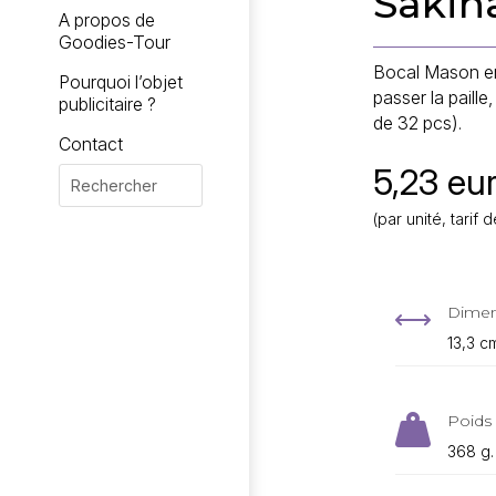
Sakin
A propos de
Goodies-Tour
Bocal Mason en
Pourquoi l’objet
passer la paill
publicitaire ?
de 32 pcs).
Contact
5,23 eur
(par unité, tari
Dimen
,
13,3 c
Poids 

368 g.