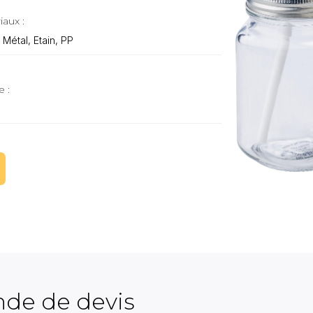
iaux :
 Métal, Etain, PP
e :
de de devis