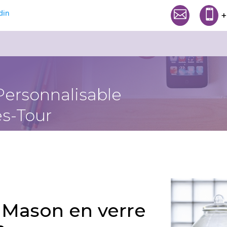


+
Personnalisable
s-Tour
 Mason en verre