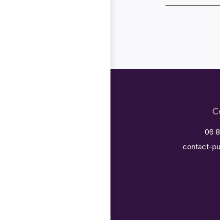
C
06 8
contact-pu