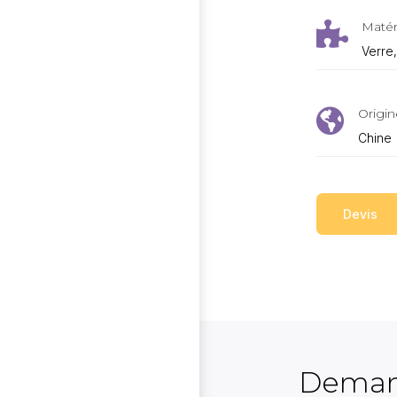
Matér

Verre,
Origin

Chine
Devis
Deman