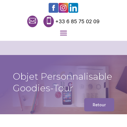


+33 6 85 75 02 09
Objet Personnalisable
Goodies-Tour
Retour