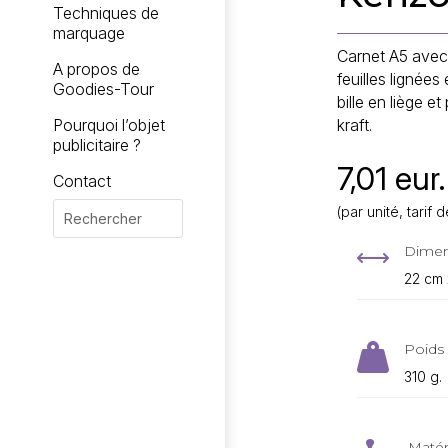
Techniques de
marquage
Carnet A5 avec 
A propos de
feuilles lignée
Goodies-Tour
bille en liège e
kraft.
Pourquoi l’objet
publicitaire ?
7,01 eur.
Contact
(par unité, tari
Dimen
,
22 cm 
Poids 

310 g.
Matér