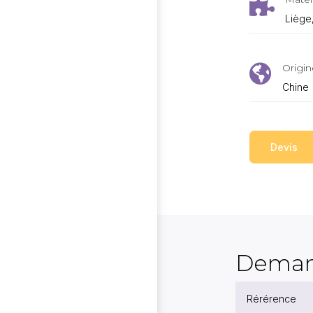

Liège,
Origin

Chine
Devis
Deman