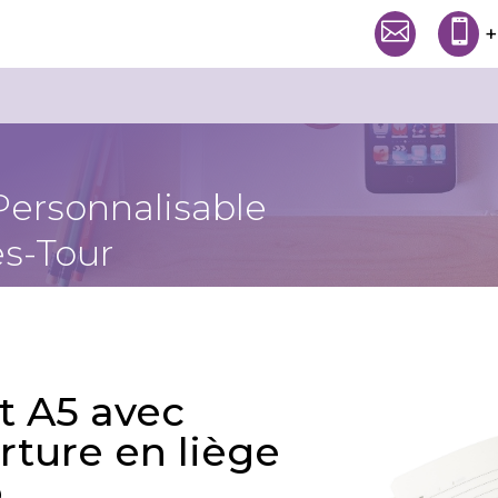


+
Personnalisable
s-Tour
t A5 avec
rture en liège
o