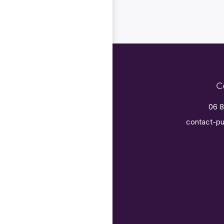
C
06 8
contact-pu