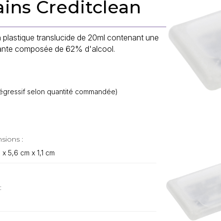
ains Creditclean
 plastique translucide de 20ml contenant une
isante composée de 62% d'alcool.
.
f dégressif selon quantité commandée)
sions :
 x 5,6 cm x 1,1 cm
: