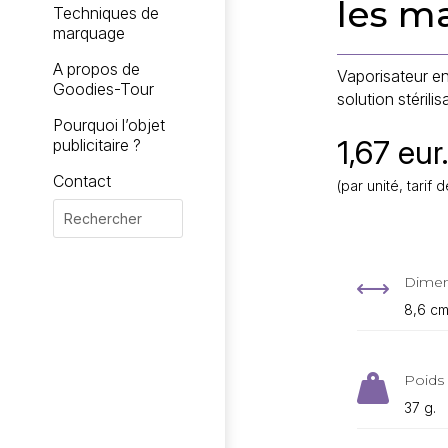
les m
Techniques de
marquage
A propos de
Vaporisateur en
Goodies-Tour
solution stéril
Pourquoi l’objet
1,67 eur
publicitaire ?
Contact
(par unité, tari
Dimen
,
8,6 cm
Poids 

37 g.