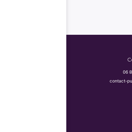
C
06 8
contact-pu