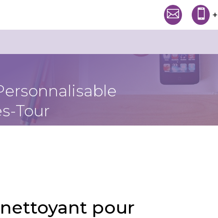


+
Personnalisable
s-Tour
 nettoyant pour