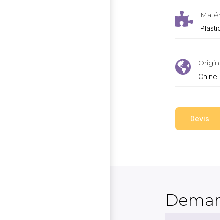
Matér

Plast
Origin

Chine
Devis
Deman