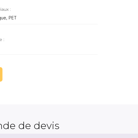
iaux :
ique, PET
e :
de de devis