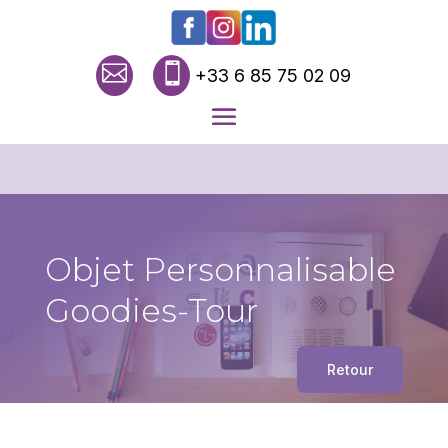


+33 6 85 75 02 09
Objet Personnalisable
Goodies-Tour
Retour