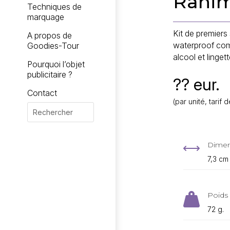
Rahi
Techniques de
marquage
Kit de premiers
A propos de
waterproof com
Goodies-Tour
alcool et linget
Pourquoi l’objet
publicitaire ?
?? eur.
Contact
(par unité, tari
Dimen
,
7,3 cm
Poids 

72 g.