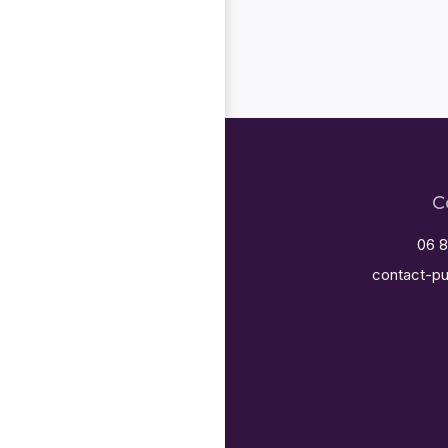
C
06 8
contact-pu