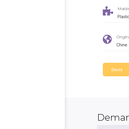
Matér

Plasti
Origin

Chine
Devis
Deman