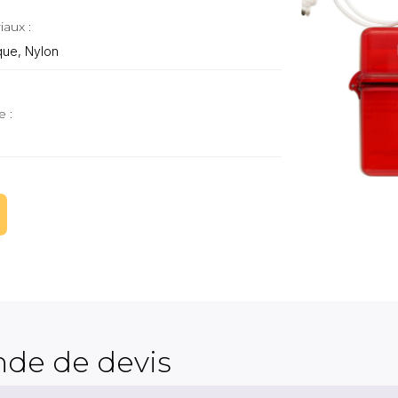
iaux :
que, Nylon
e :
de de devis