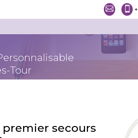


+
Personnalisable
s-Tour
e premier secours