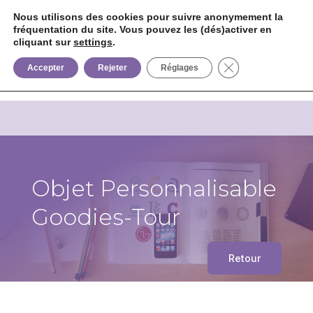
Nous utilisons des cookies pour suivre anonymement la
fréquentation du site. Vous pouvez les (dés)activer en
cliquant sur
settings
.


+33 6 85 75 02 09
Fermer la bannièr
Accepter
Rejeter
Réglages
Objet Personnalisable
Goodies-Tour
Retour