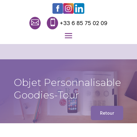


+33 6 85 75 02 09
Objet Personnalisable
Goodies-Tour
Retour