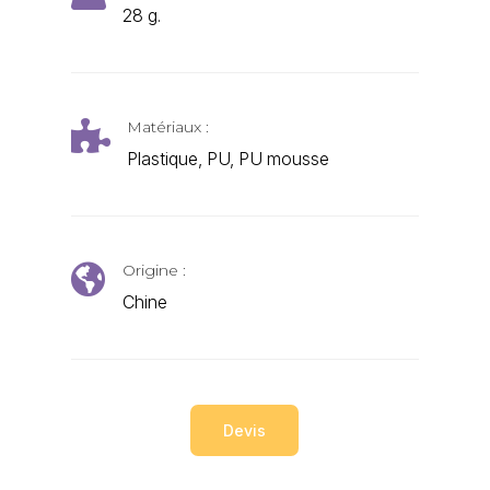
28 g.
Matériaux :

Plastique, PU, PU mousse
Origine :

Chine
Devis