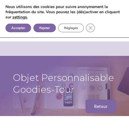
Nous utilisons des cookies pour suivre anonymement la
fréquentation du site. Vous pouvez les (dés)activer en cliquant
sur
settings
.


+33 6 85 75 02 09
Fermer la bannière d
Accepter
Rejeter
Réglages
Objet Personnalisable
Goodies-Tour
Retour