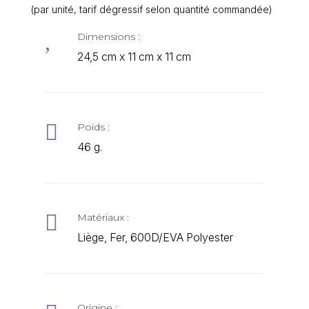
(par unité, tarif dégressif selon quantité commandée)
,
Dimensions :
24,5 cm x 11 cm x 11 cm

Poids :
46 g.

Matériaux :
Liège, Fer, 600D/EVA Polyester
Origine :