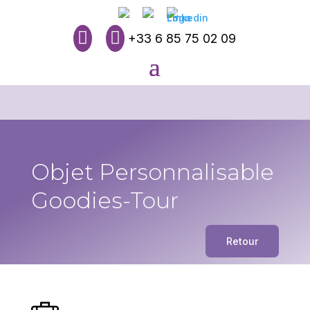


+33 6 85 75 02 09
Objet Personnalisable
Goodies-Tour
Retour