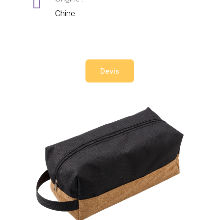

Chine
Devis