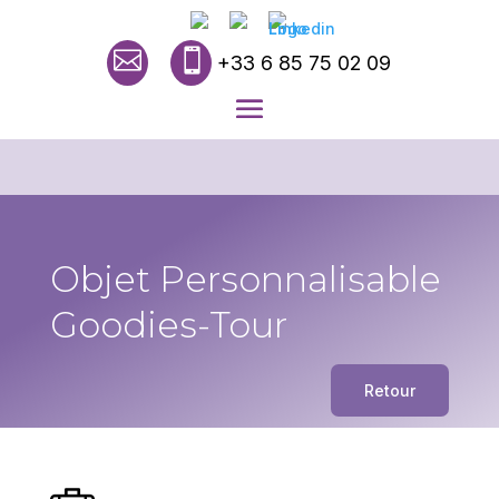


+33 6 85 75 02 09
Objet Personnalisable
Goodies-Tour
Retour