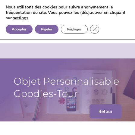
Nous utilisons des cookies pour suivre anonymement la
fréquentation du site. Vous pouvez les (dés)activer en cliquant
sur
settings
.


+33 6 85 75 02 09
Fermer la bannière 
Accepter
Rejeter
Réglages
Objet Personnalisable
Goodies-Tour
Retour