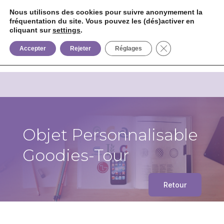
Nous utilisons des cookies pour suivre anonymement la
fréquentation du site. Vous pouvez les (dés)activer en
cliquant sur
settings
.


+33 6 85 75 02 09
Fermer la bannièr
Accepter
Rejeter
Réglages
Objet Personnalisable
Goodies-Tour
Retour