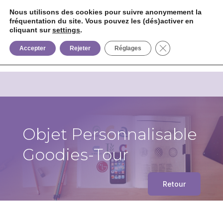
Nous utilisons des cookies pour suivre anonymement la
fréquentation du site. Vous pouvez les (dés)activer en
cliquant sur
settings
.


+33 6 85 75 02 09
Fermer la bannièr
Accepter
Rejeter
Réglages
Objet Personnalisable
Goodies-Tour
Retour