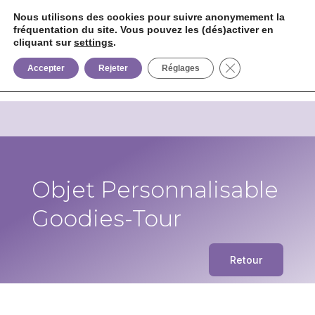
Nous utilisons des cookies pour suivre anonymement la
fréquentation du site. Vous pouvez les (dés)activer en
cliquant sur
settings
.


+33 6 85 75 02 09
Fermer la bannièr
Accepter
Rejeter
Réglages
Objet Personnalisable
Goodies-Tour
Retour