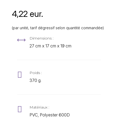
4,22 eur.
(par unité, tarif dégressif selon quantité commandée)
Dimensions :
,
27 cm x 17 cm x 19 cm

Poids :
370 g.

Matériaux :
PVC, Polyester 600D