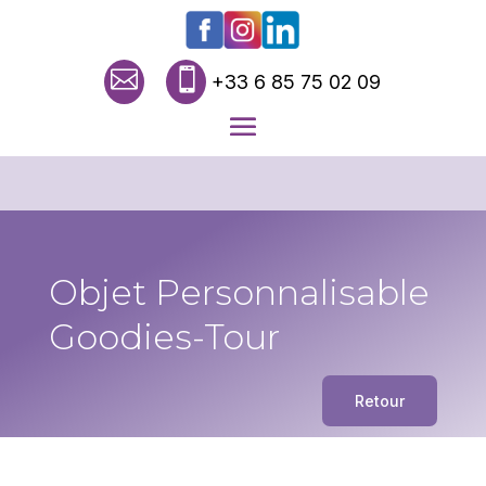


+33 6 85 75 02 09
Objet Personnalisable
Goodies-Tour
Retour