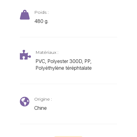
Poids :

480 g.
Matériaux :

PVC, Polyester 300D, PP,
Polyéthylène téréphtalate
Origine :

Chine