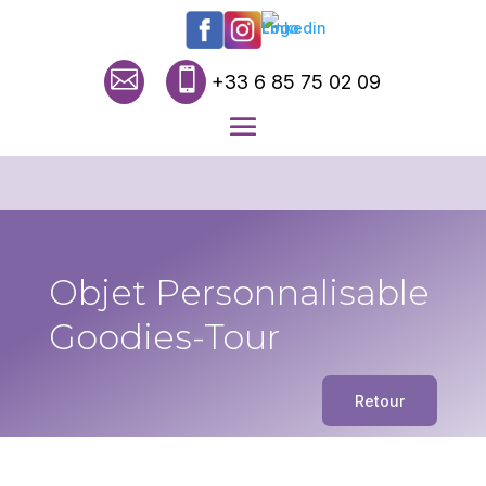


+33 6 85 75 02 09
Objet Personnalisable
Goodies-Tour
Retour