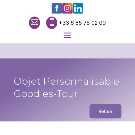


+33 6 85 75 02 09
Objet Personnalisable
Goodies-Tour
Retour