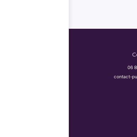
C
06 8
contact-pu