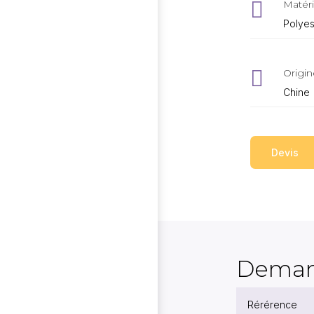

Matéri
Polyes

Origin
Chine
Devis
Deman