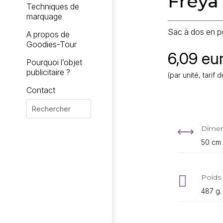
Freya
Techniques de
marquage
Sac à dos en p
A propos de
Goodies-Tour
6,09 eur
Pourquoi l’objet
publicitaire ?
(par unité, tari
Contact
Dimen
,
50 cm 

Poids 
487 g.