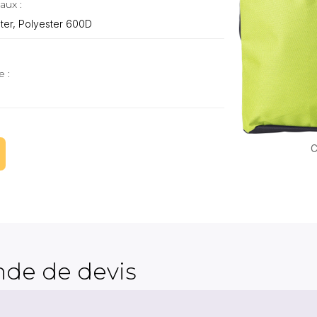
aux :
ter, Polyester 600D
e :
C
de de devis