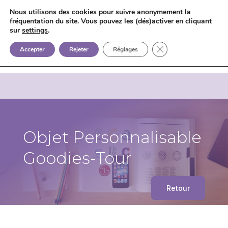
Nous utilisons des cookies pour suivre anonymement la
fréquentation du site. Vous pouvez les (dés)activer en cliquant
sur
settings
.


+33 6 85 75 02 09
Fermer la bannière d
Accepter
Rejeter
Réglages
Objet Personnalisable
Goodies-Tour
Retour